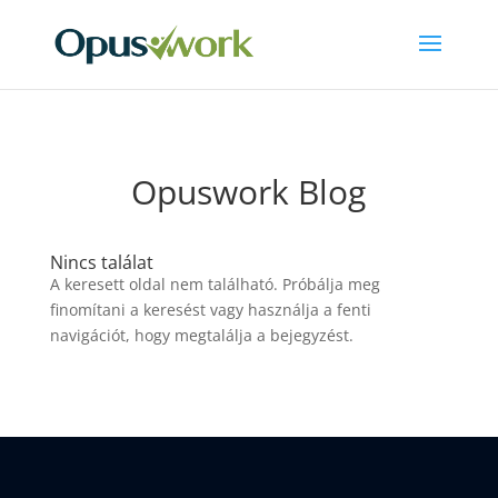
Opuswork Blog
Nincs találat
A keresett oldal nem található. Próbálja meg
finomítani a keresést vagy használja a fenti
navigációt, hogy megtalálja a bejegyzést.