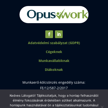
Adatvédelmi szabályzat (GDPR)
Cégeknek
Munkavállalóknak
Diákoknak
Munkaerő-kölcsönzés engedély száma:
FE/12/587-2/2017
Kedves Látogató! Tájékoztatjuk, hogy a honlap felhasználói
Munkaerő-közvetítési engedély száma:
élmény fokozásának érdekében sütiket alkalmazunk. A
FE/12/2033-2/2017
honlapunk használatával ön a tájékoztatásunkat tudomásul