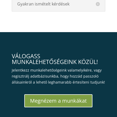
Gyakran ismételt kérdések
VÁLOGASS
MUNKALEHETŐSÉGEINK KÖZÜL!
Jelentkezz munkalehetőségeink valamelyikére, vagy
regisztrálj adatbázisunkba, hogy hozzád passzoló
állásainkról a lehető leghamarabb értesíteni tudjunk!
Megnézem a munkákat